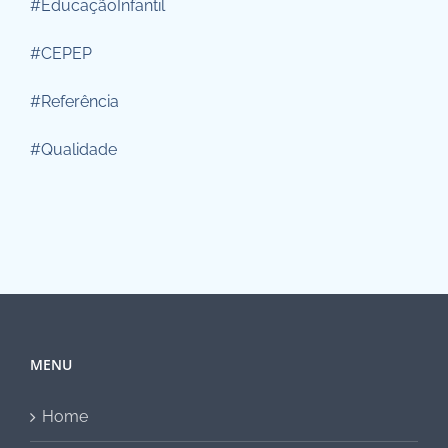
#EducaçãoInfantil
#CEPEP
#Referência
#Qualidade
MENU
Home