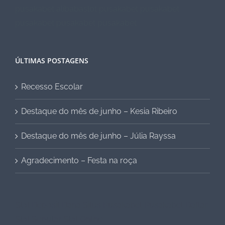
pusakabet
alibabaslot
pusakabet
pusakabet
pusakabet
pusakabet
pusakabet
ÚLTIMAS POSTAGENS
Recesso Escolar
Destaque do mês de junho – Kesia Ribeiro
Destaque do mês de junho – Júlia Rayssa
Agradecimento – Festa na roça
Slot Deposit Dana
Situs Pusakabet
Pusakabet Daftar
Slot
Seputar Slot Online