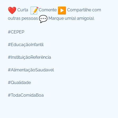
Curta
Comente
Compartilhe com
outras pessoas
Marque um(a) amigo(a).
#CEPEP
#EducaçãoInfantil
#InstituiçãoReferência
#AlimentaçãoSaudavel
#Qualidade
#TodaComidaBoa